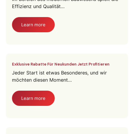
Effizienz und Qualität…
Learn more
Exklusive Rabatte Für Neukunden Jetzt Profitieren
Jeder Start ist etwas Besonderes, und wir
möchten diesen Moment…
Learn more