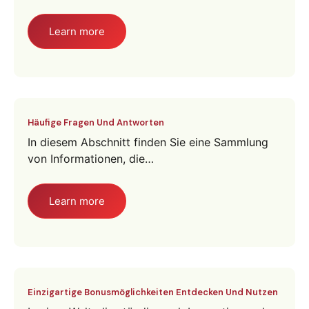
Learn more
Häufige Fragen Und Antworten
In diesem Abschnitt finden Sie eine Sammlung
von Informationen, die…
Learn more
Einzigartige Bonusmöglichkeiten Entdecken Und Nutzen