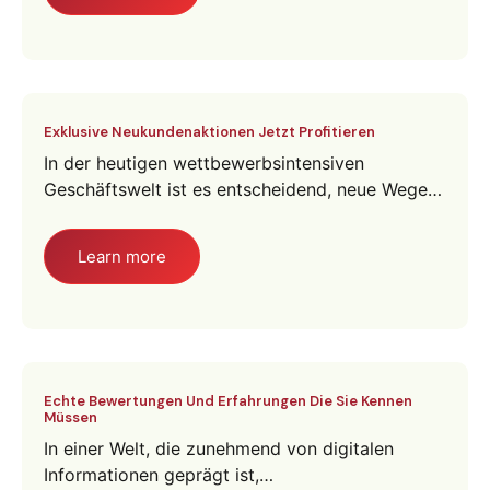
Exklusive Neukundenaktionen Jetzt Profitieren
In der heutigen wettbewerbsintensiven
Geschäftswelt ist es entscheidend, neue Wege…
Learn more
Echte Bewertungen Und Erfahrungen Die Sie Kennen
Müssen
In einer Welt, die zunehmend von digitalen
Informationen geprägt ist,…