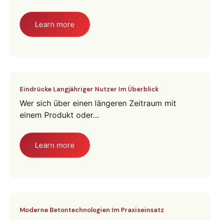
Learn more
Eindrücke Langjähriger Nutzer Im Überblick
Wer sich über einen längeren Zeitraum mit
einem Produkt oder…
Learn more
Moderne Betontechnologien Im Praxiseinsatz