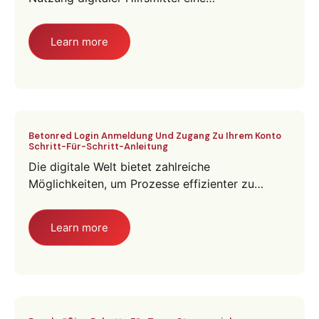
Learn more
Betonred Login Anmeldung Und Zugang Zu Ihrem Konto
Schritt-Für-Schritt-Anleitung
Die digitale Welt bietet zahlreiche
Möglichkeiten, um Prozesse effizienter zu…
Learn more