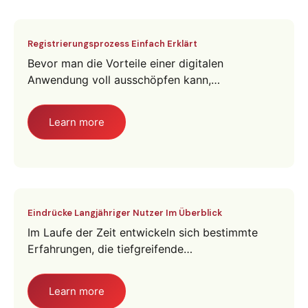
Registrierungsprozess Einfach Erklärt
Bevor man die Vorteile einer digitalen
Anwendung voll ausschöpfen kann,…
Learn more
Eindrücke Langjähriger Nutzer Im Überblick
Im Laufe der Zeit entwickeln sich bestimmte
Erfahrungen, die tiefgreifende…
Learn more