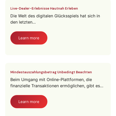
Live-Dealer-Erlebnisse Hautnah Erleben
Die Welt des digitalen Glücksspiels hat sich in
den letzten…
Learn more
Mindestauszahlungsbetrag Unbedingt Beachten
Beim Umgang mit Online-Plattformen, die
finanzielle Transaktionen ermöglichen, gibt es…
Learn more