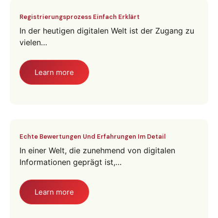
Registrierungsprozess Einfach Erklärt
In der heutigen digitalen Welt ist der Zugang zu
vielen…
Learn more
Echte Bewertungen Und Erfahrungen Im Detail
In einer Welt, die zunehmend von digitalen
Informationen geprägt ist,…
Learn more