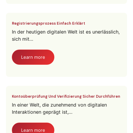
Registrierungsprozess Einfach Erklärt
In der heutigen digitalen Welt ist es unerlässlich,
sich mit…
Learn more
Kontoüberprüfung Und Verifizierung Sicher Durchführen
In einer Welt, die zunehmend von digitalen
Interaktionen geprägt ist,…
Learn more