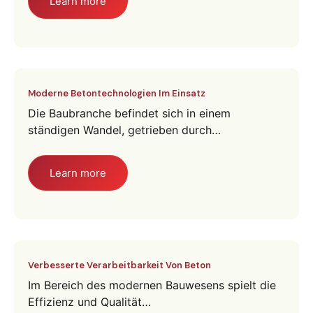
Learn more
Moderne Betontechnologien Im Einsatz
Die Baubranche befindet sich in einem
ständigen Wandel, getrieben durch…
Learn more
Verbesserte Verarbeitbarkeit Von Beton
Im Bereich des modernen Bauwesens spielt die
Effizienz und Qualität…