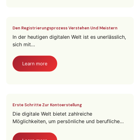
Den Registrierungsprozess Verstehen Und Meistern
In der heutigen digitalen Welt ist es unerlässlich,
sich mit…
Learn more
Erste Schritte Zur Kontoerstellung
Die digitale Welt bietet zahlreiche
Möglichkeiten, um persönliche und berufliche…