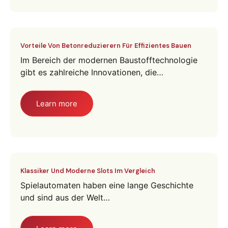
Vorteile Von Betonreduzierern Für Effizientes Bauen
Im Bereich der modernen Baustofftechnologie
gibt es zahlreiche Innovationen, die…
Learn more
Klassiker Und Moderne Slots Im Vergleich
Spielautomaten haben eine lange Geschichte
und sind aus der Welt…