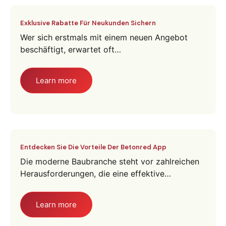
Exklusive Rabatte Für Neukunden Sichern
Wer sich erstmals mit einem neuen Angebot
beschäftigt, erwartet oft…
Learn more
Entdecken Sie Die Vorteile Der Betonred App
Die moderne Baubranche steht vor zahlreichen
Herausforderungen, die eine effektive…
Learn more