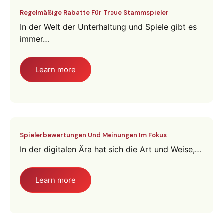
Regelmäßige Rabatte Für Treue Stammspieler
In der Welt der Unterhaltung und Spiele gibt es
immer…
Learn more
Spielerbewertungen Und Meinungen Im Fokus
In der digitalen Ära hat sich die Art und Weise,…
Learn more