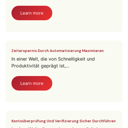
Learn more
Zeitersparnis Durch Automatisierung Maximieren
In einer Welt, die von Schnelligkeit und
Produktivität geprägt ist,…
Learn more
Kontoüberprüfung Und Verifizierung Sicher Durchführen