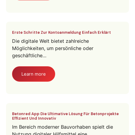
Erste Schritte Zur Kontoanmeldung Einfach Erklärt
Die digitale Welt bietet zahlreiche
Möglichkeiten, um persönliche oder
geschäftliche…
Learn more
Betonred App Die Ultimative Lösung Für Betonprojekte
Effizient Und Innovativ
Im Bereich moderner Bauvorhaben spielt die
Nutzung digitaler Hilfsmittel eine…