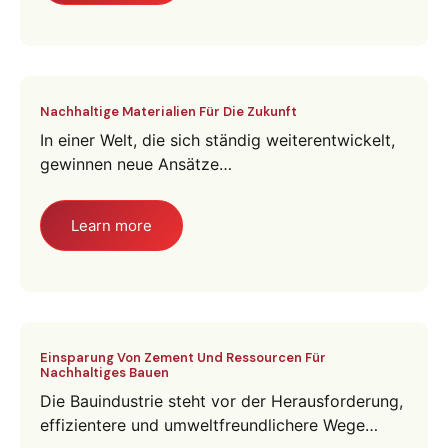
Nachhaltige Materialien Für Die Zukunft
In einer Welt, die sich ständig weiterentwickelt,
gewinnen neue Ansätze…
Learn more
Einsparung Von Zement Und Ressourcen Für
Nachhaltiges Bauen
Die Bauindustrie steht vor der Herausforderung,
effizientere und umweltfreundlichere Wege…