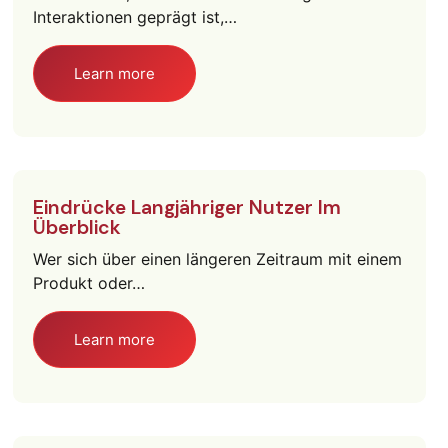
Interaktionen geprägt ist,…
Learn more
Eindrücke Langjähriger Nutzer Im
Überblick
Wer sich über einen längeren Zeitraum mit einem
Produkt oder…
Learn more