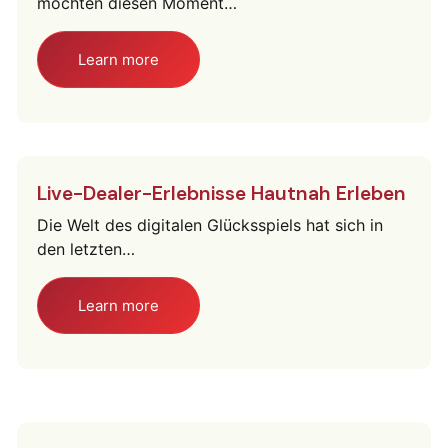
möchten diesen Moment…
Learn more
Live-Dealer-Erlebnisse Hautnah Erleben
Die Welt des digitalen Glücksspiels hat sich in
den letzten…
Learn more