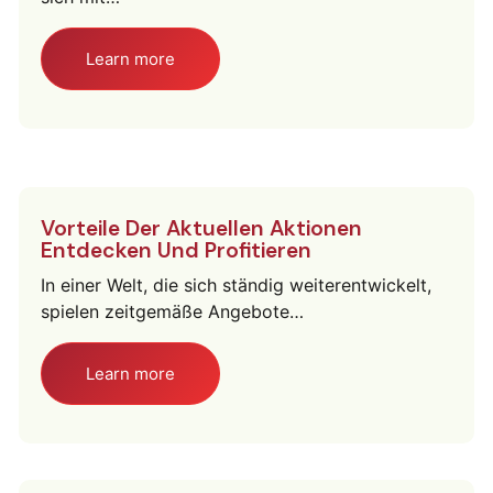
Learn more
Vorteile Der Aktuellen Aktionen
Entdecken Und Profitieren
In einer Welt, die sich ständig weiterentwickelt,
spielen zeitgemäße Angebote…
Learn more