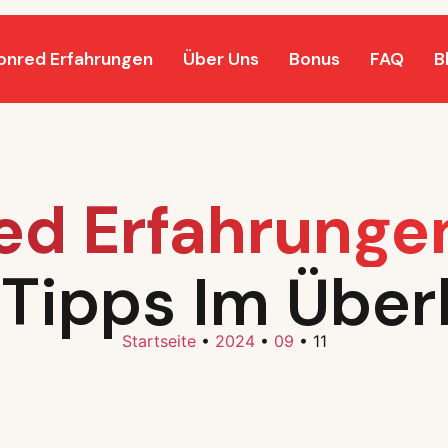
onred Erfahrungen
Über Uns
Bonus
FAQ
B
ed Erfahrunge
Tipps Im Über
Startseite
•
2024
•
09
•
11