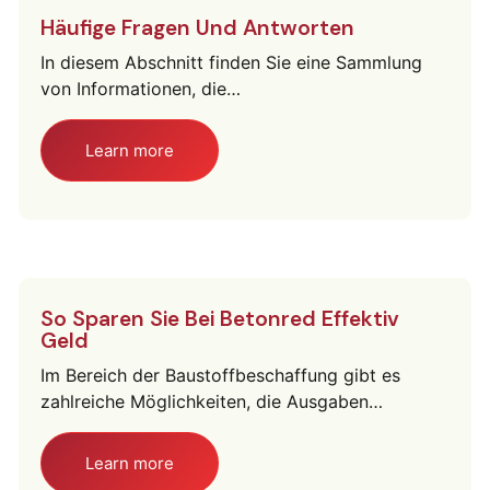
Häufige Fragen Und Antworten
In diesem Abschnitt finden Sie eine Sammlung
von Informationen, die…
Learn more
So Sparen Sie Bei Betonred Effektiv
Geld
Im Bereich der Baustoffbeschaffung gibt es
zahlreiche Möglichkeiten, die Ausgaben…
Learn more