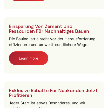
Einsparung Von Zement Und
Ressourcen Für Nachhaltiges Bauen
Die Bauindustrie steht vor der Herausforderung,
effizientere und umweltfreundlichere Wege…
Learn more
Exklusive Rabatte Für Neukunden Jetzt
Profitieren
Jeder Start ist etwas Besonderes, und wir