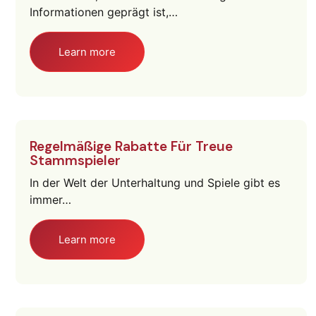
Informationen geprägt ist,…
Learn more
Regelmäßige Rabatte Für Treue
Stammspieler
In der Welt der Unterhaltung und Spiele gibt es
immer…
Learn more