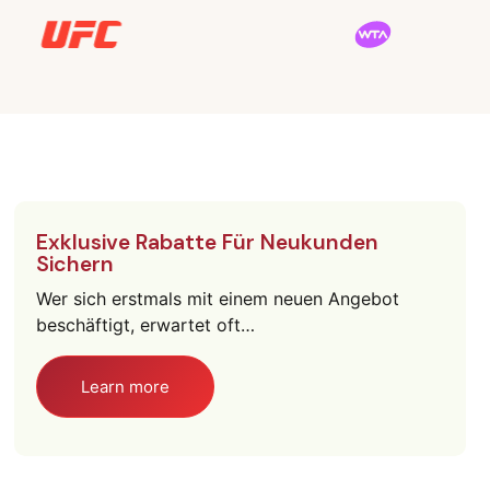
Exklusive Rabatte Für Neukunden
Sichern
Wer sich erstmals mit einem neuen Angebot
beschäftigt, erwartet oft…
Learn more