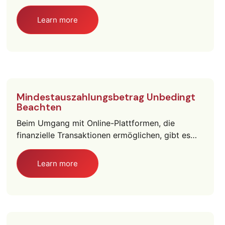
Learn more
Mindestauszahlungsbetrag Unbedingt
Beachten
Beim Umgang mit Online-Plattformen, die
finanzielle Transaktionen ermöglichen, gibt es…
Learn more