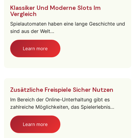
Klassiker Und Moderne Slots Im
Vergleich
Spielautomaten haben eine lange Geschichte und
sind aus der Welt…
Learn more
Zusätzliche Freispiele Sicher Nutzen
Im Bereich der Online-Unterhaltung gibt es
zahlreiche Möglichkeiten, das Spielerlebnis…
Learn more